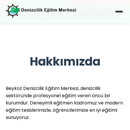
Profesyonel Denizcilik
Eğitimi
Deneyimli eğitmenlerimizle kariyerinize yön
verin
Hakkımızda
STCW Eğitimleri
Beykoz Denizcilik Eğitim Merkezi, denizcilik
Uluslararası standartlarda sertifikalı eğitimler
sektöründe profesyonel eğitim veren öncü bir
kurumdur. Deneyimli eğitmen kadromuz ve modern
eğitim tesislerimizle, öğrencilerimize en iyi eğitimi
sunuyoruz.