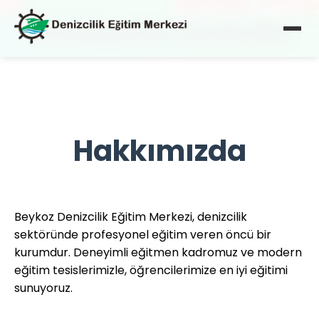
Profesyonel Denizcilik
Eğitimi
Deneyimli eğitmenlerimizle kariyerinize yön
verin
Hakkımızda
STCW Eğitimleri
Beykoz Denizcilik Eğitim Merkezi, denizcilik
Uluslararası standartlarda sertifikalı eğitimler
sektöründe profesyonel eğitim veren öncü bir
kurumdur. Deneyimli eğitmen kadromuz ve modern
eğitim tesislerimizle, öğrencilerimize en iyi eğitimi
sunuyoruz.